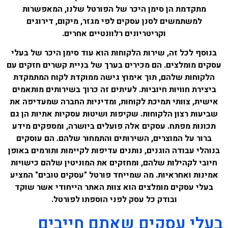
מתקדמת הן סימן היכר של הפורטל שלנו, המאפשרות
למשתמשים לסנן עסקים לפי מגזר, מיקום, דירוגים
וקריטריונים רלוונטיים אחרים.
בנוסף לכל זה, שירות הלקוחות הוא עוד סימן היכר של בעלי
עסקים מומלצים. הם מכירים בערך של בניית קשרים חזקים עם
הלקוחות שלהם, תוך אימוץ גישה ממוקדת לקוח המתמקדת
ביצירת חוויות חיוביות. לעיתים זה כרוך בשירותים מותאמים
אישית, צוותי תמיכת לקוחות, ומדיניות החברה שמעדיפה את
שביעות רצון הלקוחות. שקיפות ושיטות עסקיות אתיות הן גם
תכונות מפתח. עסקים אלה פועלים ביושרה, ומספקים מידע
ברור על המוצרים, השירותים והתמחור שלהם. הם עוסקים
בנוהלי עבודה הוגנים, נותנים עדיפות לקיימות ותורמים באופן
חיובי לקהילות שלהם, ומחזקים את המוניטין שלהם כישויות
אמינות ואחראיות. מה שמייחד פורטל "עסקים טובים" המציע
בעלי עסקים מומלצים הוא צוות האתר הייחודי אשר שוקד
ובודק כל עסק לפני הוספתו לפורטל.
בעלי עסקים שאתם חייבים