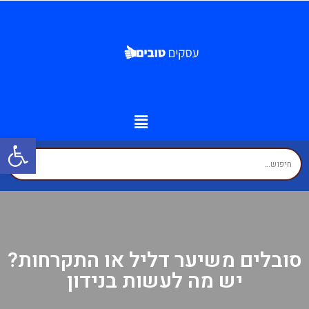
פתח
מידע נוסף
יצירת קשר
עמוד הבית
עסקים לפי איזורים
זירת המומחים
סובלים משיער דליל או התקרחות?
יש מה לעשות בנידון