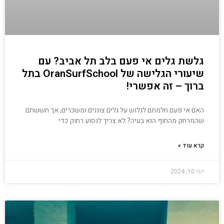
גלשת גלים אי פעם בלב תל אביב? עם
שיעורי הגלישה של OranSurfSchool בתל
ברוך – זה אפשרי!
האם אי פעם חלמתם לגלוש על גלים צוננים ומשכרים, אך חששתם
שהמרחק מהחוף הוא בעיה? לא צריך לנסוע רחוק כדי
קרא עוד »
יוני 10, 2024