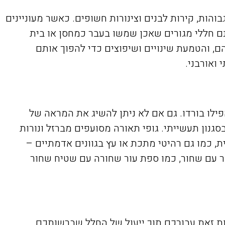
בות מהמראה שאפיין מחסנים ומפעלים ישנים במאה ה-18 וה-19, כמו תקרות גבוהות, קירות לבנים וצינורות חשופים. כאשר מעוניינים
נם חללי מגורים שאכן שמשו בעבר כמחסן או בית
ם, והטמעת שינויים ושיפוצים כדי להפוך אותם
ואורבני.
פילו בורדו. גם אם לא ניתן להשיג את המראה של
נון תעשייתי. גופי תאורה מסועפים מברזל ונורות
ת, כמו גם רהיטי מתכת או עץ בגוונים אדמתיים –
ר עם שחור, כמו ספת עור שחורה עם שטיח שחור
ת זאת עבורכם תוך ייעול של החלל שברשותכם.