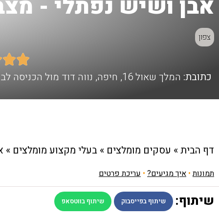
אבן ושיש נפתלי - מצבו
צפון



כתובת:
המלך שאול 16, חיפה, נווה דוד מול הכניסה לבית העלמין הצבאי.
דף הבית
»
עסקים מומלצים
»
בעלי מקצוע מומלצים
»
א
תמונות
•
איך מגיעים?
•
עריכת פרטים
שיתוף:
שיתוף בפייסבוק
שיתוף בווטסאפ