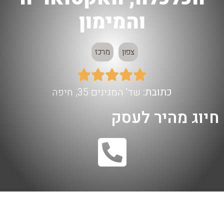
והמימון
צפון
מרכז





כתובת:
שד' המגינים 35, חיפה
חיוג מהיר לעסק