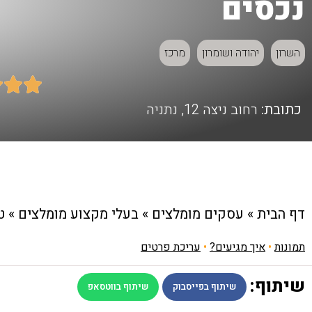
נכסים
השרון
יהודה ושומרון
מרכז



כתובת:
רחוב ניצה 12, נתניה
דף הבית
»
עסקים מומלצים
»
בעלי מקצוע מומלצים
»
ט
תמונות
•
איך מגיעים?
•
עריכת פרטים
שיתוף:
שיתוף בפייסבוק
שיתוף בווטסאפ