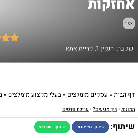
אחזקות
צפון



כתובת:
חנקין 1, קריית אתא
דף הבית
»
עסקים מומלצים
»
בעלי מקצוע מומלצים
»
מ
תמונות
•
איך מגיעים?
•
עריכת פרטים
שיתוף:
שיתוף בפייסבוק
שיתוף בווטסאפ