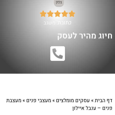
צפון





כתובת:
משגב
חיוג מהיר לעסק
דף הבית
»
עסקים מומלצים
»
מעצבי פנים
»
מעצבת
פנים – ענבל איילון