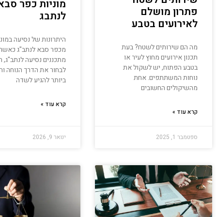
מוניות כפר סבא
פתרון מושלם
לנתבג
לאירועים בטבע
היתרונות של נסיעה במוני
מה הם שירותים לשטח? בעת
מכפר סבא לנתב"ג כאשר
תכנון אירועים מחוץ לעיר או
מתכננים נסיעה לנתב"ג, ח
בטבע הפתוח, יש לשקול את
לבחור את הדרך הנוחה וה
נוחות המשתתפים. אחת
ביותר להגיע לשדה
מהשיקולים החשובים
קרא עוד »
קרא עוד »
ספטמבר 1, 2025
ינואר 9, 2026