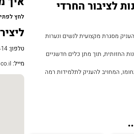
איך מ
ת לציבור החרדי
לחץ לפתיח
ליציר
שהוקם בשנת 2010 במטרה להעניק מסגרת מקצועית לנשים ונערות
טלפון:
02-9701414
ת החזותית, תוך מתן כלים חדשניים
מייל:
co.il
ומו, המחויב להעניק לתלמידות רמה
.