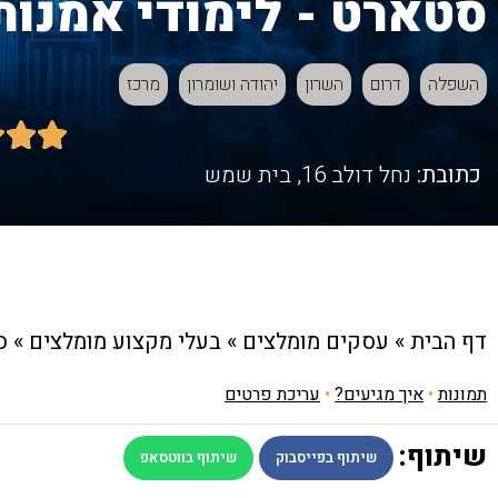
סטארט - לימודי אמנות
השפלה
דרום
השרון
יהודה ושומרון
מרכז



כתובת:
נחל דולב 16, בית שמש
דף הבית
»
עסקים מומלצים
»
בעלי מקצוע מומלצים
»
ס
תמונות
•
איך מגיעים?
•
עריכת פרטים
שיתוף:
שיתוף בפייסבוק
שיתוף בווטסאפ