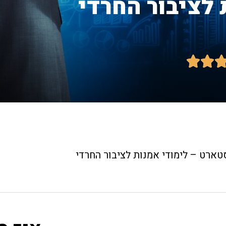
 לציבור החרדי


טארט – לימודי אמנות לציבור החרדי