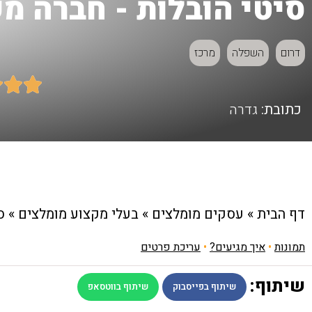
סיטי הובלות - חברה מ
דרום
השפלה
מרכז



כתובת:
גדרה
דף הבית
»
עסקים מומלצים
»
בעלי מקצוע מומלצים
»
ס
תמונות
•
איך מגיעים?
•
עריכת פרטים
שיתוף:
שיתוף בפייסבוק
שיתוף בווטסאפ