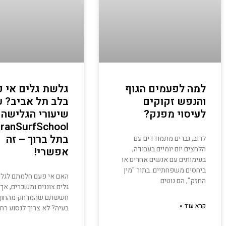
למה לפעמים הגוף
גלשת גלים אי 
והנפש זקוקים
בלב תל אביב? ע
לעיסוי מפנק?
שיעורי הגלישה 
ranSurfSchool
בתל ברוך – זה
לרוב, גברים מתמודדים עם
הלחצים יום יומיים בעבודה,
אפשרי!
בעימותים עם אנשים אחרים או
ביחסים משפחתיים. בתור "מין
האם אי פעם חלמתם לגלו
החזק", הם נוטים
גלים צוננים ומשכרים, אך
חששתם שהמרחק מהחוף
קרא עוד »
בעיה? לא צריך לנסוע רחו