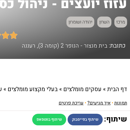
עזוז יועצים - ניהול 
מרכז
השרון
יהודה ושומרון



כתובת:
בית מנצור - הנופר 2 (קומה 3), רעננה
דף הבית
»
עסקים מומלצים
»
בעלי מקצוע מומלצים
»
ע
תמונות
•
איך מגיעים?
•
עריכת פרטים
שיתוף:
שיתוף בפייסבוק
שיתוף בווטסאפ