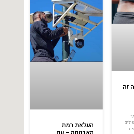
 זה
ר
ילים
העלאת רמת
צת
האבטחה – עם