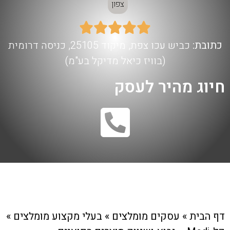
צפון





כתובת:
כביש עכו צפת, מיקוד 25105, כניסה דרומית
(בוויז כיאל מדיקל בע"מ)
חיוג מהיר לעסק
דף הבית
»
עסקים מומלצים
»
בעלי מקצוע מומלצים
»