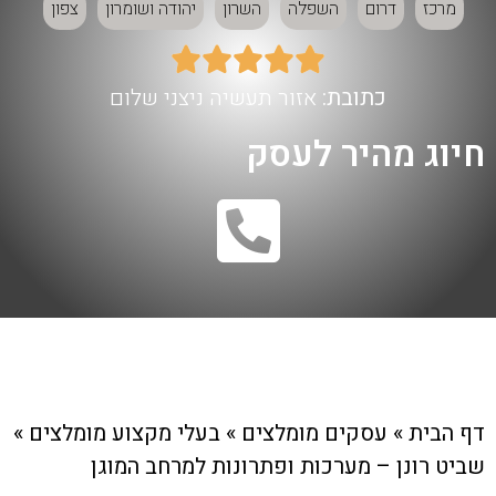
מרכז
דרום
השפלה
השרון
יהודה ושומרון
צפון





כתובת:
אזור תעשיה ניצני שלום
חיוג מהיר לעסק
דף הבית
»
עסקים מומלצים
»
בעלי מקצוע מומלצים
»
שביט רונן – מערכות ופתרונות למרחב המוגן