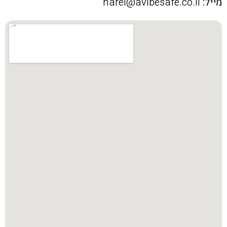
מייל:
harel@avibesafe.co.il