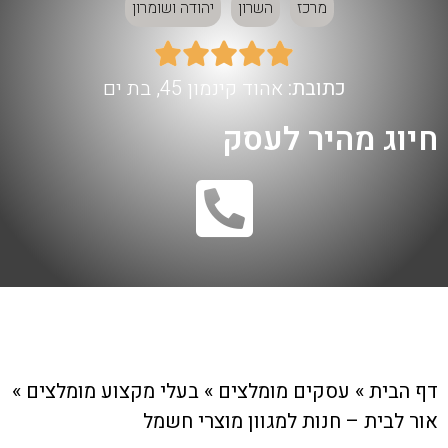
מרכז
השרון
יהודה ושומרון





כתובת:
אהוד קינמון 45, בת ים
חיוג מהיר לעסק
דף הבית
»
עסקים מומלצים
»
בעלי מקצוע מומלצים
»
אור לבית – חנות למגוון מוצרי חשמל