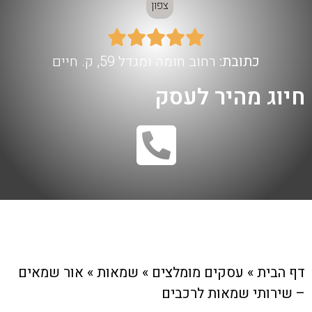
צפון





כתובת:
רחוב חומה ומגדל 59, ק. חיים
חיוג מהיר לעסק
דף הבית
»
עסקים מומלצים
»
שמאות
»
אור שמאים
– שירותי שמאות לרכבים