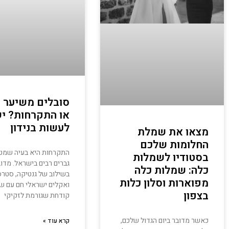
סובלים משיער ד
או התקרחות? י
לעשות בנידון
מצאו את שמלת
החלומות שלכם
התקרחות היא בעיה שמט
בסטודיו לשמלות
גברים רבים בישראל. מדו
כלה: שמלות כלה
בשילוב של גנטיקה, סטרס
מפוארות וסלון כלות
ואקלים ישראלי חם עם 
בצפון
קודחת שגורמת לזקיקי
כאשר מדובר ביום הגדול שלכם,
קרא עוד »