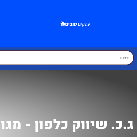
ג.כ. שיווק כלפון - מג