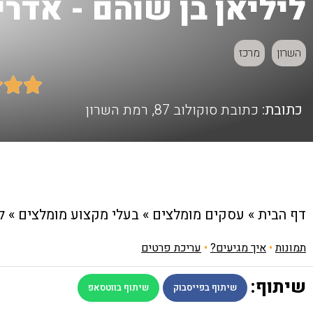
ליליאן בן שוהם - אדר
השרון
מרכז



כתובת:
כתובת סוקולוב 87, רמת השרון
דף הבית
»
עסקים מומלצים
»
בעלי מקצוע מומלצים
»
ל
תמונות
•
איך מגיעים?
•
עריכת פרטים
שיתוף:
שיתוף בפייסבוק
שיתוף בווטסאפ