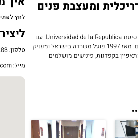
איך מ
ריכלית ומעצבת פנים
לחץ לפתיח
ליציר
היא אדריכלית בעלת תואר שני מאוניברסיטת Universidad de la Republica, עם
ניסיון בינלאומי עשיר בעיצוב ותכנון חללי מגורים ועסקים. מאז 1997 פועל משרדה בישראל ומעניק
טלפון:
052-2333288
תאפיין בקפדנות, פינישים מושלמים
מייל:
.com
.