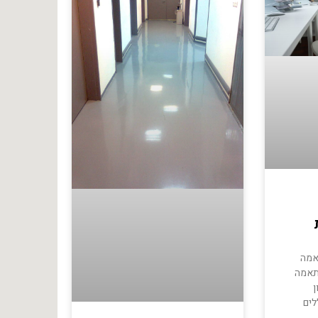
אמה
תאמה
ן
לים